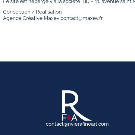
Le site est hébergé via la société IBD – 11, avenue sai
Conception / Réalisation
Agence Créative Maxev contact@maxev.fr
contact@rivierafineart.com