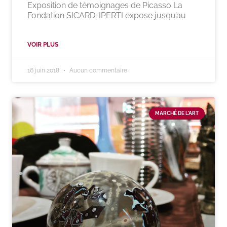
Exposition de témoignages de Picasso La
Fondation SICARD-IPERTI expose jusqu’au
VOIR PLUS
16 juin 2018
Aucun commentaire
MARCHÉ DE L'ART